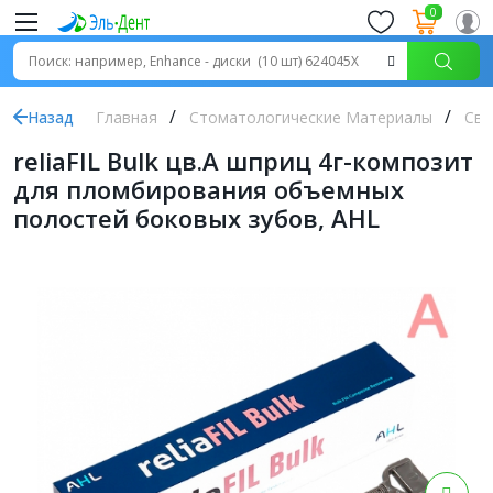
0
Назад
Главная
Стоматологические Материалы
Све
reliaFIL Bulk цв.А шприц 4г-композит
для пломбирования объемных
полостей боковых зубов, AHL