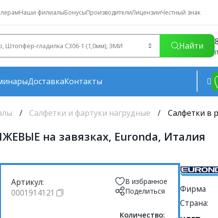
лерам
Наши филиалы
Бонусы
Производители
Лицензии
Честный знак
Найти
П
минары
Доставка
Контакты
алы
Салфетки и фартуки нагрудные
Салфетки в р
НЖЕВЫЕ на завязках, Euronda, Италия
Артикул:
В избранное
Фирма
Поделиться
0001914121
Страна:
Количество: