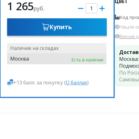
ЦВЕТ
1 265
руб.
Код про
Купить
Нашли о
Версия д
Наличие на складах
Достав
Москва
Москва
Есть в наличии
Подмос
По Росс
Самовы
+13 балл. за покупку (
О баллах
)