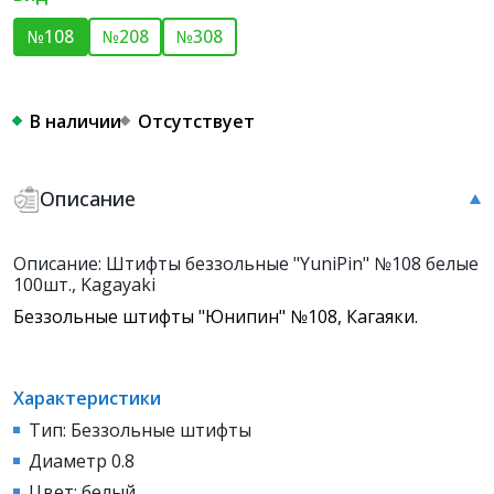
№108
№208
№308
В наличии
Отсутствует
Описание
Описание: Штифты беззольные "YuniPin" №108 белые
100шт., Kagayaki
Беззольные штифты "Юнипин" №108, Кагаяки.
Характеристики
Тип: Беззольные штифты
Диаметр 0.8
Цвет: белый