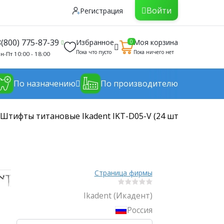
Войти
Регистрация
8(800) 775-87-39
Избранное
Моя корзина
0
Пока что пусто
Пока ничего нет
н-Пт 10:00 - 18:00
По назначению
По производителю
Штифты титановые Ikadent IKT-D05-V (24 шт) d=1.0|2.0 L
Страница фирмы
Ikadent (Икадент)
Россия