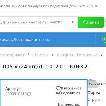
лерам
Наши филиалы
Бонусы
Производители
Лицензии
Честный знак
Найти
П
минары
Доставка
Контакты
е Материалы
Штифты
Штифты - Титановые
05-V (24 шт) d=1.0|2.0 L=6.0+3.2
Артикул:
В избранное
Фирма
Поделиться
0000910719
Страна:
Количество: