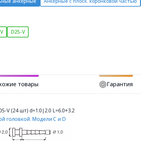
ьные анкерные
Анкерные с плоск. коронковой частью
-V
D25-V
хожие товары
Гарантия
V (24 шт) d=1.0|2.0 L=6.0+3.2
й головкой. Модели С и D