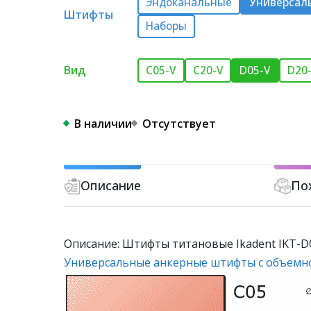
Эндоканальные
Универсал
Штифты
Наборы
Вид
C05-V
C20-V
D05-V
D20
В наличии
Отсутствует
Описание
По
Описание: Штифты титановые Ikadent IKT-D05-
Универсальные анкерные штифты с объемно