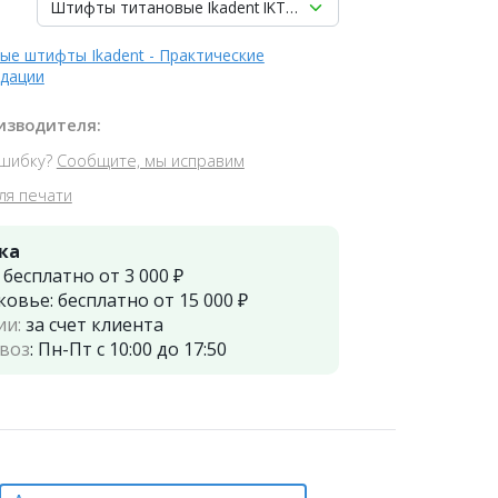
Штифты титановые Ikadent IKT-D05-V (24 шт) d=1.0|2.0 L=6.
ые штифты Ikadent - Практические
дации
изводителя:
шибку?
Сообщите, мы исправим
ля печати
ка
:
бесплатно от 3 000 ₽
ковье:
бесплатно от 15 000 ₽
ии:
за счет клиента
воз
:
Пн-Пт с 10:00 до 17:50