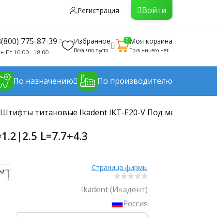
Войти
Регистрация
8(800) 775-87-39
Избранное
Моя корзина
0
Пока что пусто
Пока ничего нет
н-Пт 10:00 - 18:00
По назначению
По производителю
Штифты титановые Ikadent IKT-E20-V Под металлокерамик
.2|2.5 L=7.7+4.3
Страница фирмы
Ikadent (Икадент)
Россия