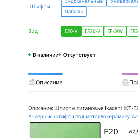
Эндоканальные
Универсал
Штифты
Наборы
Вид
E20-V
EF20-V
EF-30V
EF3
В наличии
Отсутствует
Описание
По
Описание: Штифты титановые Ikadent IKT-E20
Анкерные штифты под металлокерамику. Ал