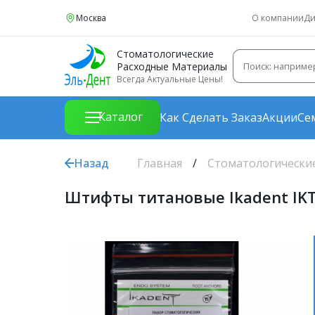
Москва
О компании
Ди
Стоматологические
Расходные Материалы
Всегда Актуальные Цены!
Каталог
Как Сделать Заказ
Акции
Се
Назад
Главная
Стоматологически
Штифты титановые Ikadent IKT-