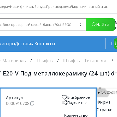
лерам
Наши филиалы
Бонусы
Производители
Лицензии
Честный знак
Найти
П
минары
Доставка
Контакты
е Материалы
Штифты
Штифты - Титановые
E20-V Под металлокерамику (24 шт) d=1
Артикул:
В избранное
Фирма
Поделиться
0000910708
Страна:
Количество: