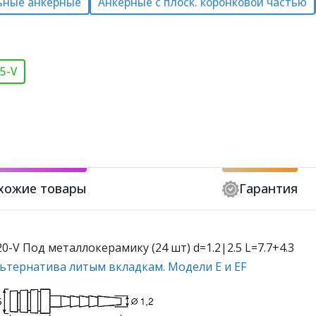
ьные анкерные
Анкерные с плоск. коронковой частью
5-V
хожие товары
Гарантия
-V Под металлокерамику (24 шт) d=1.2|2.5 L=7.7+4.3
ьтернатива литым вкладкам. Модели E и EF