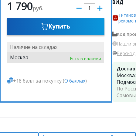
ВИД
1 790
руб.
Титанов
рекомен
Купить
Код про
Нашли о
Наличие на складах
Версия д
Москва
Есть в наличии
Достав
Москва
+18 балл. за покупку (
О баллах
)
Подмос
По Росс
Самовы