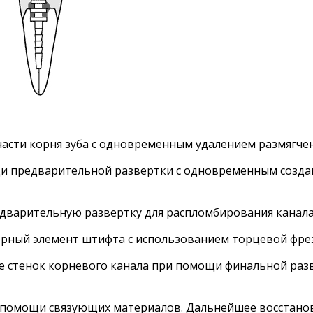
асти корня зуба с одновременным удалением размягченн
щи предварительной развертки с одновременным созда
варительную развертку для распломбирования канала
орный элемент штифта с использованием торцевой фре
е стенок корневого канала при помощи финальной разв
ри помощи связующих материалов. Дальнейшее восстан