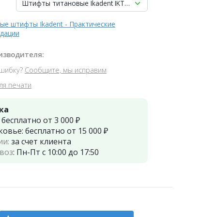
Штифты титановые Ikadent IKT-E20-V Под металлокерамику (
ые штифты Ikadent - Практические
дации
изводителя:
шибку?
Сообщите, мы исправим
ля печати
ка
:
бесплатно от 3 000 ₽
ковье:
бесплатно от 15 000 ₽
ии:
за счет клиента
воз
:
Пн-Пт с 10:00 до 17:50