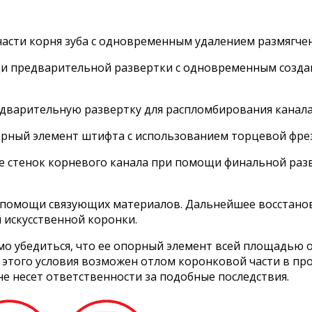
асти корня зуба с одновременным удалением размягченн
щи предварительной развертки с одновременным созда
варительную развертку для распломбирования канала
орный элемент штифта с использованием торцевой фре
е стенок корневого канала при помощи финальной разв
ри помощи связующих материалов. Дальнейшее восстан
 искусственной коронки.
 убедиться, что ее опорный элемент всей площадью опи
того условия возможен отлом коронковой части в про
не несет ответственности за подобные последствия.