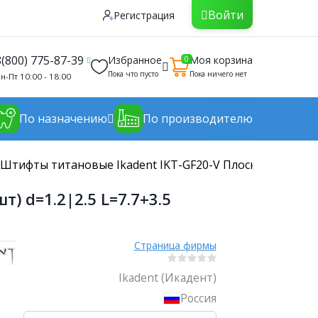
Войти
Регистрация
8(800) 775-87-39
Избранное
Моя корзина
0
Пока что пусто
Пока ничего нет
н-Пт 10:00 - 18:00
По назначению
По производителю
Штифты титановые Ikadent IKT-GF20-V Плоская коронкова
) d=1.2|2.5 L=7.7+3.5
Страница фирмы
Ikadent (Икадент)
Россия