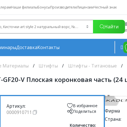
лерам
Наши филиалы
Бонусы
Производители
Лицензии
Честный знак
Найти
П
минары
Доставка
Контакты
е Материалы
Штифты
Штифты - Титановые
GF20-V Плоская коронковая часть (24 шт
Артикул:
В избранное
Фирма
Поделиться
0000910711
Страна:
Количество: