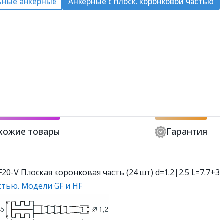
ьные анкерные
Анкерные с плоск. коронковой частью
хожие товары
Гарантия
0-V Плоская коронковая часть (24 шт) d=1.2|2.5 L=7.7+3
тью. Модели GF и HF