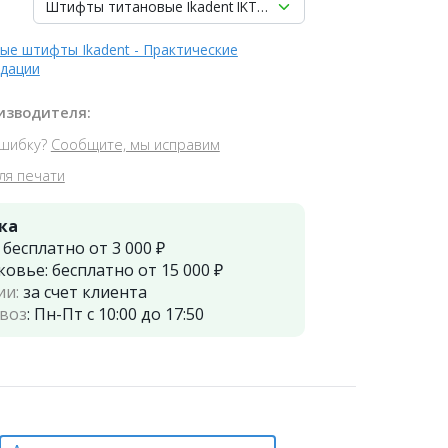
Штифты титановые Ikadent IKT-GF20-V Плоская коронковая ч
ые штифты Ikadent - Практические
дации
изводителя:
шибку?
Сообщите, мы исправим
ля печати
ка
:
бесплатно от 3 000 ₽
ковье:
бесплатно от 15 000 ₽
ии:
за счет клиента
воз
:
Пн-Пт с 10:00 до 17:50