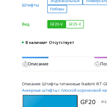
Эндоканальные
Универсал
Штифты
Наборы
Вид
GF20-V
GF25-V
В наличии
Отсутствует
Описание
По
Описание: Штифты титановые Ikadent IKT-GF2
Анкерные штифты с плоской коронковой час