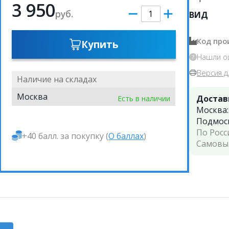
3 950
руб.
ВИД
Код про
Купить
Нашли о
Версия д
Наличие на складах
Москва
Достав
Есть в наличии
Москва
Подмос
По Росс
+40 балл. за покупку (
О баллах
)
Самовы