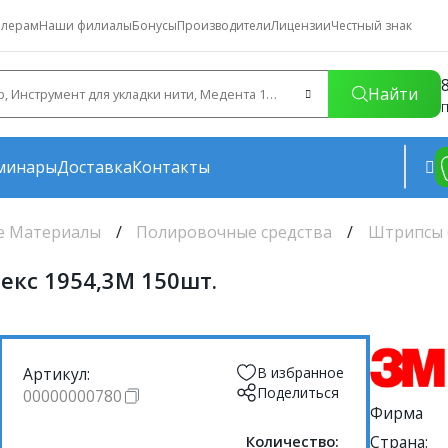
лерам
Наши филиалы
Бонусы
Производители
Лицензии
Честный знак
Найти
П
минары
Доставка
Контакты
е Материалы
Полировочные средства
Штрипсы 
кс 1954,3М 150шт.
Артикул:
В избранное
Поделиться
00000000780
Фирма
Количество:
Страна: