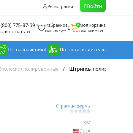
Войти
Регистрация
8(800) 775-87-39
Избранное
Моя корзина
0
Пока что пусто
Пока ничего нет
н-Пт 10:00 - 18:00
По назначению
По производителю
(полоски) полировочные
Штрипсы полировочные Со
Страница фирмы
3M
США