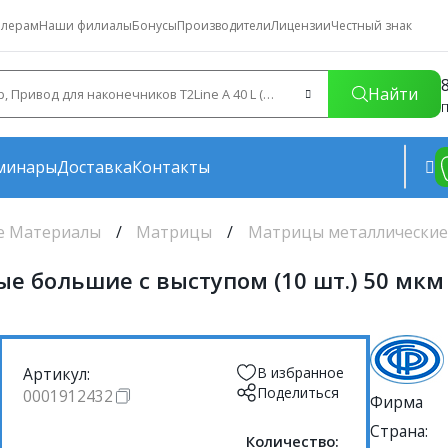
лерам
Наши филиалы
Бонусы
Производители
Лицензии
Честный знак
Найти
П
минары
Доставка
Контакты
е Материалы
Матрицы
Матрицы металлически
е большие с выступом (10 шт.) 50 мк
Артикул:
В избранное
Поделиться
0001912432
Фирма
Страна:
Количество: