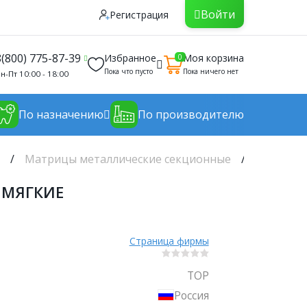
Войти
Регистрация
8(800) 775-87-39
Избранное
Моя корзина
0
Пока что пусто
Пока ничего нет
н-Пт 10:00 - 18:00
По назначению
По производителю
е
Матрицы металлические секционные
ТОР-1.09
м МЯГКИЕ
Страница фирмы
ТОР
Россия