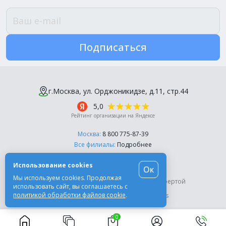
Подписаться
г.Москва, ул. Орджоникидзе, д.11, стр.44
5,0
Рейтинг организации на Яндексе
Москва:
8 800 775-87-39
Все филиалы:
Подробнее
Пн-Пт, с 10:00 до 18:00
Использование cookies
Ок
© Компания «Эль-Дент», 2003-2026
Мы используем cookies. Продолжая
Цены на сайте не являются публичной офертой
использовать сайт, вы соглашаетесь с
политикой обработки файлов cookie
.
Разработка сайта -
Moscow Dynamics
0