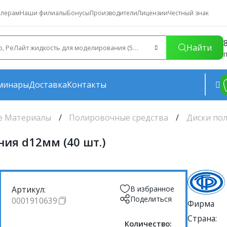
лерам
Наши филиалы
Бонусы
Производители
Лицензии
Честный знак
Найти
П
минары
Доставка
Контакты
е Материалы
Полировочные средства
Диски по
ия d12мм (40 шт.)
Артикул:
В избранное
Поделиться
0001910639
Фирма
Страна:
Количество: