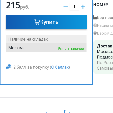
215
НОМЕР
руб.
Код про
Купить
Нашли о
Версия д
Наличие на складах
Достав
Москва
Есть в наличии
Москва
Подмос
По Росс
+2 балл. за покупку (
О баллах
)
Самовы