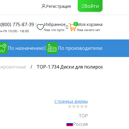
Войти
Регистрация
8(800) 775-87-39
Избранное
Моя корзина
0
Пока что пусто
Пока ничего нет
н-Пт 10:00 - 18:00
По назначению
По производителю
лировочные
ТОР-1.734 Диски для полирования d12мм 
Страница фирмы
ТОР
Россия