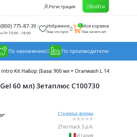
Войти
Регистрация
8(800) 775-87-39
Избранное
Моя корзина
0
Пока что пусто
Пока ничего нет
н-Пт 10:00 - 18:00
По назначению
По производителю
 Intro Kit Набор: (База: 900 мл + Oranwash L 140 мл + In
t Gel 60 мл) Зетаплюс C100730
Страница фирмы
Zhermack S.p.A.
Италия