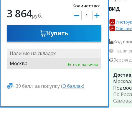
Количество:
ВИД
3 864
руб.
Инструк
Описани
Купить
Код про
Нашли о
Наличие на складах
Версия д
Москва
Есть в наличии
Достав
Москва
+39 балл. за покупку (
О баллах
)
Подмос
По Росс
Самовы