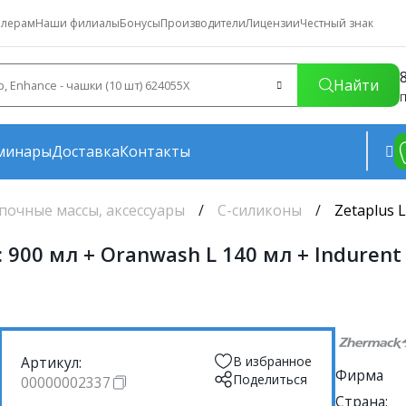
лерам
Наши филиалы
Бонусы
Производители
Лицензии
Честный знак
Найти
П
минары
Доставка
Контакты
почные массы, аксессуары
С-силиконы
Zetaplus L
за: 900 мл + Oranwash L 140 мл + Induren
Артикул:
В избранное
Фирма
Поделиться
00000002337
Страна: