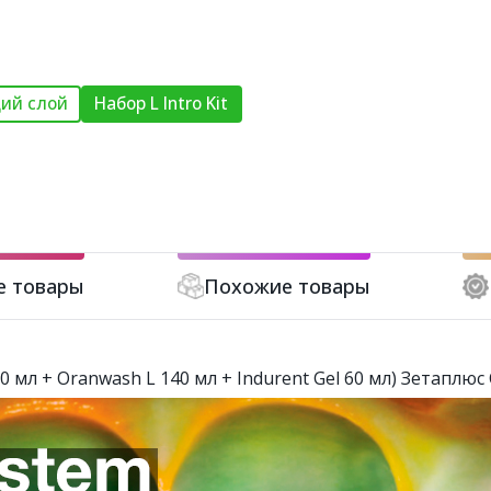
ий слой
Набор L Intro Kit
е товары
Похожие товары
 900 мл + Oranwash L 140 мл + Indurent Gel 60 мл) Зетаплю