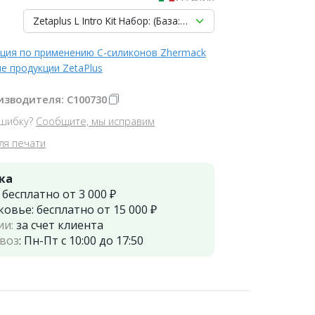
Zetaplus L Intro Kit Набор: (База: 900 мл + Oranwash L 140 
ция по применению С-силиконов Zhermack
е продукции ZetaPlus
изводителя: C100730
шибку?
Сообщите, мы исправим
ля печати
ка
:
бесплатно от 3 000 ₽
ковье:
бесплатно от 15 000 ₽
ии:
за счет клиента
воз
:
Пн-Пт с 10:00 до 17:50