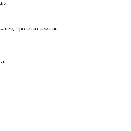
ки.
вание, Протезы съемные
та
т