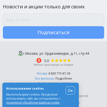
Новости и акции только для своих
Подписаться
г.Москва, ул. Орджоникидзе, д.11, стр.44
5,0
Рейтинг организации на Яндексе
Москва:
8 800 775-87-39
Все филиалы:
Подробнее
Пн-Пт, с 10:00 до 18:00
Использование cookies
Ок
© Компания «Эль-Дент», 2003-2026
Мы используем cookies. Продолжая
Цены на сайте не являются публичной офертой
использовать сайт, вы соглашаетесь с
политикой обработки файлов cookie
.
Разработка сайта -
Moscow Dynamics